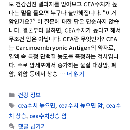
보 건강검진 결과지를 받아보고 CEA수치가 높
다는 말을 들으면 누구나 불안해집니다. “이거
암인가요?” 이 질문에 대한 답은 단순하지 않습
니다. 결론부터 말하면, CEA수치가 높다고 해서
무조건 암은 아닙니다. CEA란 무엇인가? CEA
는 Carcinoembryonic Antigen의 약자로,
혈액 속 특정 단백질 농도를 측정하는 검사입니
다. 주로 암세포에서 증가하는 물질 대장암, 폐
암, 위암 등에서 상승 …
더 읽기
카
건강 정보
테
태
cea수치 높으면
,
cea수치 높으면 암
,
cea수
고
그
치 상승
,
cea수치상승 암
리
댓글 남기기