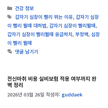
카
건강 정보
테
태
갑자기 심장이 빨리 뛰는 이유
,
갑자기 심장
고
그
이 빨리 뛸때 대처법
,
갑자기 심장이 빨리뛸때
,
리
갑자기 심장이 빨리뛸때 응급처치
,
부정맥
,
심장
이 빨리 뛸때
댓글 남기기
전신마취 비용 실비보험 적용 여부까지 완
벽 정리
2026년 03월 26일
작성자:
guddaek