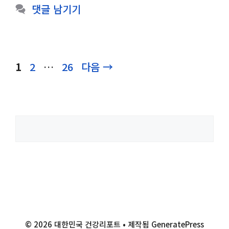
댓글 남기기
페
페
페
1
2
…
26
다음
→
이
이
이
지
지
지
검
색
© 2026 대한민국 건강리포트
• 제작됨
GeneratePress