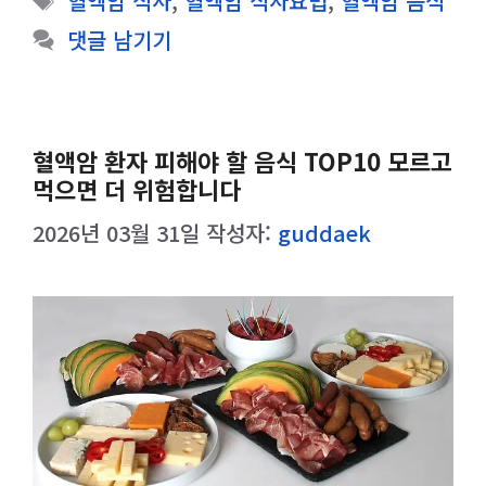
혈액암 식사
,
혈액암 식사요법
,
혈액암 음식
고
그
댓글 남기기
리
혈액암 환자 피해야 할 음식 TOP10 모르고
먹으면 더 위험합니다
2026년 03월 31일
작성자:
guddaek