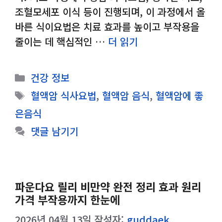
조혈모세포 이식 등이 진행되며, 이 과정에서 올
바른 식이요법은 치료 효과를 높이고 부작용을
줄이는 데 핵심적인 …
더 읽기
카
건강 정보
테
태
혈액암 식사요법
,
혈액암 음식
,
혈액암에 좋
고
그
은음식
리
댓글 남기기
파운다요 릴리 비만약 완전 정리 효과 원리
가격 부작용까지 한눈에
2026년 04월 13일
작성자:
guddaek