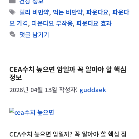
건강 정보
테
태
릴리 비만약
,
먹는 비만약
,
파운다요
,
파운다
고
그
요 가격
,
파운다요 부작용
,
파운다요 효과
리
댓글 남기기
CEA수치 높으면 암일까 꼭 알아야 할 핵심
정보
2026년 04월 13일
작성자:
guddaek
CEA수치 높으면 암일까? 꼭 알아야 할 핵심 정