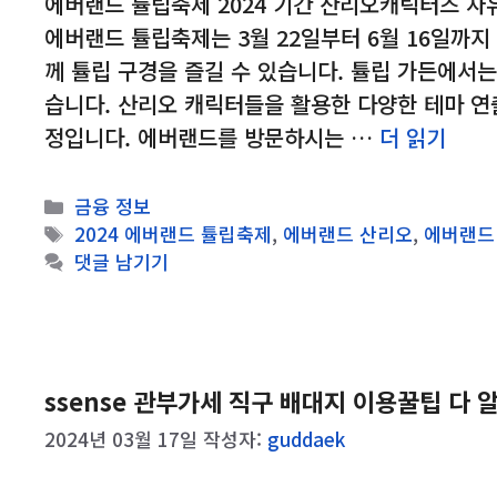
에버랜드 튤립축제 2024 기간 산리오캐릭터즈 자
에버랜드 튤립축제는 3월 22일부터 6월 16일까
께 튤립 구경을 즐길 수 있습니다. 튤립 가든에서는 
습니다. 산리오 캐릭터들을 활용한 다양한 테마 
정입니다. 에버랜드를 방문하시는 …
더 읽기
카
금융 정보
테
태
2024 에버랜드 튤립축제
,
에버랜드 산리오
,
에버랜드
고
그
댓글 남기기
리
ssense 관부가세 직구 배대지 이용꿀팁 다
2024년 03월 17일
작성자:
guddaek