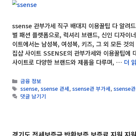
ssense 관부가세 직구 배대지 이용꿀팁 다 알려
벌 패션 플랫폼으로, 럭셔리 브랜드, 신인 디자이너
이트에서는 남성복, 여성복, 키즈, 그 외 모든 것
집샵 사이트 SSENSE의 관부가세와 이용꿀팁에 대
사이트로 다양한 브랜드와 제품을 다루며, …
더 
카
금융 정보
테
태
ssense
,
ssense 관세
,
ssense관 부가세
,
ssense
고
그
댓글 남기기
리
경기도 전세보증금 반환보증 보증료 지원 지