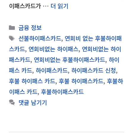
이패스카드가 …
더 읽기
카
금융 정보
테
태
선불하이패스카드
,
연회비 없는 후불하이패
고
그
스카드
,
연회비없는 하이패스
,
연회비없는 하이
리
패스카드
,
연회비없는 후불하이패스카드
,
하이
패스 카드
,
하이패스카드
,
하이패스카드 신청
,
후불 하이패스 카드
,
후불 하이패스카드
,
후불하
이패스 카드
,
후불하이패스카드
댓글 남기기