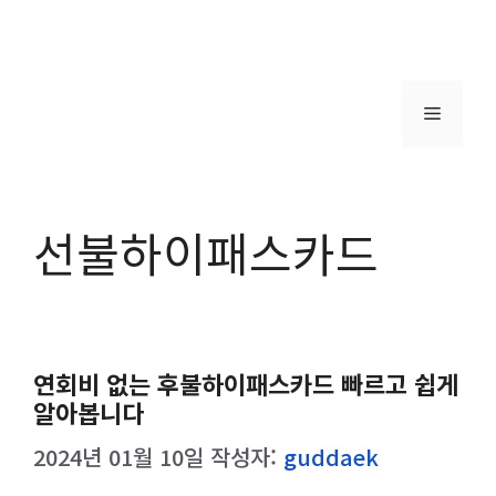
메
뉴
선불하이패스카드
연회비 없는 후불하이패스카드 빠르고 쉽게
알아봅니다
2024년 01월 10일
작성자:
guddaek