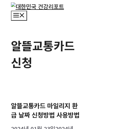
컨
텐
메
츠
뉴
로
건
알뜰교통카드
너
뛰
신청
기
알뜰교통카드 마일리지 환
급 날짜 신청방법 사용방법
2024년 01월 23일
2024년