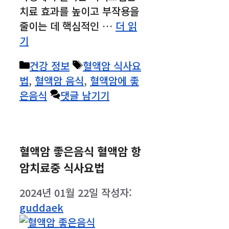
치료 효과를 높이고 부작용을
줄이는 데 핵심적인 …
더 읽
기
카
태
건강 정보
혈액암 식사요
테
그
법
,
혈액암 음식
,
혈액암에 좋
고
은음식
댓글 남기기
리
혈액암 좋은음식 혈액암 항
암치료중 식사요법
2024년 01월 22일
작성자:
guddaek