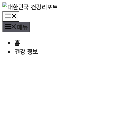
컨
텐
메
츠
뉴
메뉴
로
건
홈
너
건강 정보
뛰
기