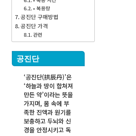
• 복용량
공진단 구매방법
공진단 가격
관련
공진단
‘공진단(拱辰丹)’은
‘하늘과 땅이 합쳐져
만든 약’이라는 뜻을
가지며, 몸 속에 부
족한 진액과 원기를
보충하고 두뇌와 신
경을 안정시키고 독