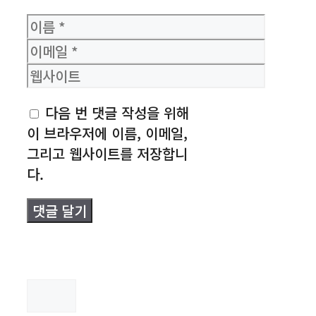
이
름
이
메
웹
일
사
다음 번 댓글 작성을 위해
이
이 브라우저에 이름, 이메일,
트
그리고 웹사이트를 저장합니
다.
검
색