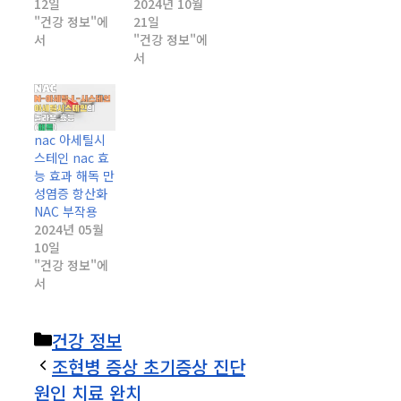
12일
2024년 10월
"건강 정보"에
21일
서
"건강 정보"에
서
nac 아세틸시
스테인 nac 효
능 효과 해독 만
성염증 항산화
NAC 부작용
2024년 05월
10일
"건강 정보"에
서
카
건강 정보
테
조현병 증상 초기증상 진단
고
원인 치료 완치