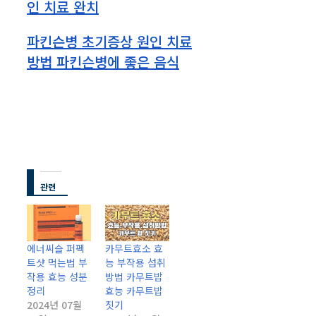
인 치료 완치
파킨슨병 초기증상 원인 치료
방법 파킨슨병에 좋은 음식
관련
에너씨슬 퍼펙
카무트효소 효
트샷 먹는법 부
능 부작용 섭취
작용 효능 성분
방법 카무트밥
정리
효능 카무트밥
2024년 07월
짓기