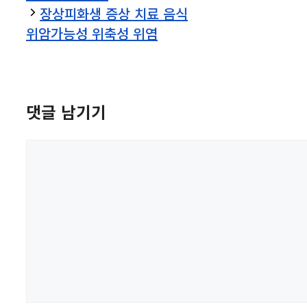
리
장상피화생 증상 치료 음식
위암가능성 위축성 위염
댓글 남기기
댓
글