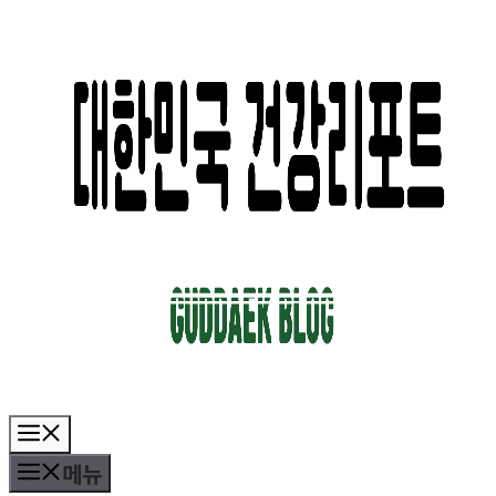
컨
텐
츠
로
건
너
뛰
기
메
뉴
메뉴