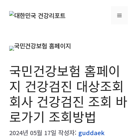
컨
텐
메
츠
로
뉴
건
너
뛰
국민건강보험 홈페이
기
지 건강검진 대상조회
회사 건강검진 조회 바
로가기 조회방법
2024년 05월 17일
작성자:
guddaek