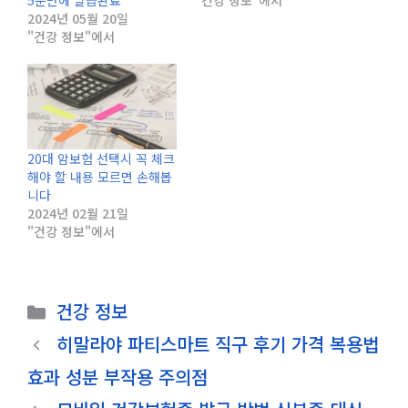
5분만에 발급완료
"건강 정보"에서
2024년 05월 20일
"건강 정보"에서
20대 암보험 선택시 꼭 체크
해야 할 내용 모르면 손해봅
니다
2024년 02월 21일
"건강 정보"에서
카
건강 정보
테
히말라야 파티스마트 직구 후기 가격 복용법
고
효과 성분 부작용 주의점
리