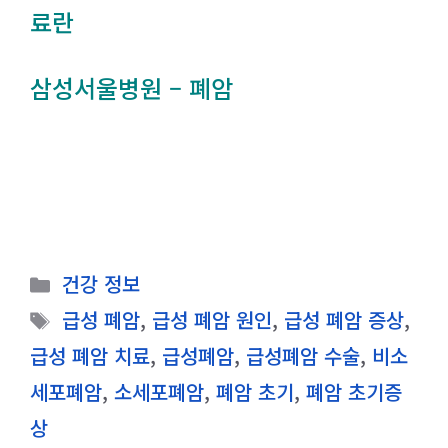
료란
삼성서울병원 – 폐암
카
건강 정보
테
태
급성 폐암
,
급성 폐암 원인
,
급성 폐암 증상
,
고
그
급성 폐암 치료
,
급성폐암
,
급성폐암 수술
,
비소
리
세포폐암
,
소세포폐암
,
폐암 초기
,
폐암 초기증
상