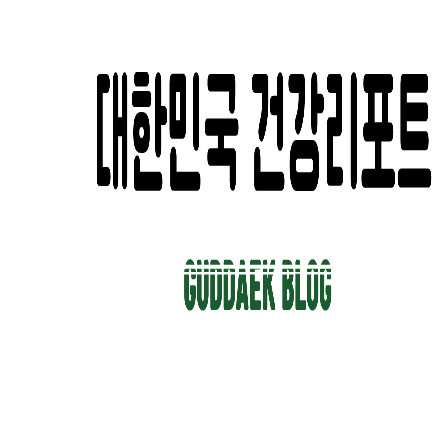
컨
텐
츠
로
건
너
뛰
기