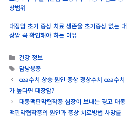
상범위
대장암 초기 증상 치료 생존율 초기증상 없는 대
장암 꼭 확인해야 하는 이유
카
건강 정보
테
태
담낭용종
고
그
cea수치 상승 원인 증상 정상수치 cea수치
리
가 높다면 대장암?
대동맥판막협착증 심장이 보내는 경고 대동
맥판막협착증의 원인과 증상 치료방법 사망률