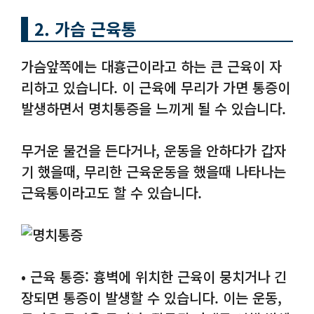
2. 가슴 근육통
가슴앞쪽에는 대흉근이라고 하는 큰 근육이 자
리하고 있습니다. 이 근육에 무리가 가면 통증이
발생하면서 명치통증을 느끼게 될 수 있습니다.
무거운 물건을 든다거나, 운동을 안하다가 갑자
기 했을때, 무리한 근육운동을 했을때 나타나는
근육통이라고도 할 수 있습니다.
• 근육 통증: 흉벽에 위치한 근육이 뭉치거나 긴
장되면 통증이 발생할 수 있습니다. 이는 운동,