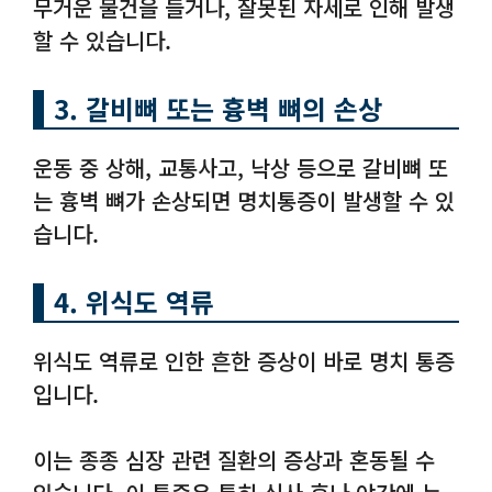
무거운 물건을 들거나, 잘못된 자세로 인해 발생
할 수 있습니다.
3. 갈비뼈 또는 흉벽 뼈의 손상
운동 중 상해, 교통사고, 낙상 등으로 갈비뼈 또
는 흉벽 뼈가 손상되면 명치통증이 발생할 수 있
습니다.
4. 위식도 역류
위식도 역류로 인한 흔한 증상이 바로 명치 통증
입니다.
이는 종종 심장 관련 질환의 증상과 혼동될 수