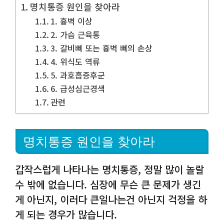
명치통증 원인을 찾아라
1. 흉벽 이상
2. 가슴 근육통
3. 갈비뼈 또는 흉벽 뼈의 손상
4. 위식도 역류
5. 과호흡증후군
6. 급성심근경색
관련
명치통증 원인을 찾아라
갑작스럽게 나타나는 명치통증, 정말 많이 놀랄
수 밖에 없습니다. 심장에 무슨 큰 문제가 생긴
게 아닌지, 이러다 큰일나는건 아닌지 걱정을 하
게 되는 경우가 많습니다.