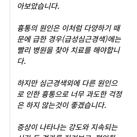
아보았습니다.
흉통의 원인은 이처럼 다양하기 때
문에 급한 경우(급성심근경색)에는
빨리 병원을 찾아 치료를 해야합니
다.
하지만 심근경색외에 다른 원인으
로 인한 흉통으로 너무 과도한 걱정
은 하지 않는것이 좋겠습니다.
증상이 나타나는 강도와 지속되는