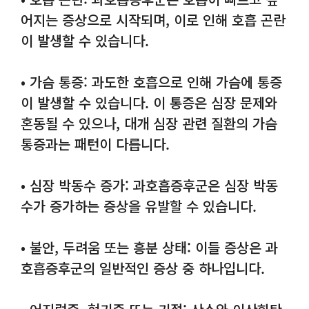
어지는 증상으로 시작되며, 이로 인해 호흡 곤란
이 발생할 수 있습니다.
• 가슴 통증: 과도한 호흡으로 인해 가슴에 통증
이 발생할 수 있습니다. 이 통증은 심장 문제와
혼동될 수 있으나, 대개 심장 관련 질환의 가슴
통증과는 패턴이 다릅니다.
• 심장 박동수 증가: 과호흡증후군은 심장 박동
수가 증가하는 증상을 유발할 수 있습니다.
• 불안, 두려움 또는 흥분 상태: 이들 증상은 과
호흡증후군의 일반적인 증상 중 하나입니다.