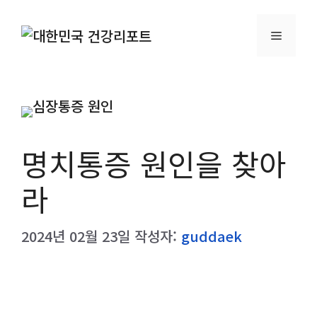
컨
텐
메
츠
로
뉴
건
너
뛰
명치통증 원인을 찾아
기
라
2024년 02월 23일
작성자:
guddaek