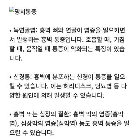
• 늑연골염: 흉벽 뼈와 연골이 염증을 일으키면
서 발생하는 흉벽 통증입니다. 호흡할 때, 기침
할 때, 움직일 때 통증이 악화되는 특징이 있습
니다.
• 신경통: 흉벽에 분포하는 신경이 통증을 일으
킬 수 있습니다. 이는 허리디스크, 당뇨병 등 다
양한 원인에 의해 발생할 수 있습니다.
• 흉벽 또는 심장의 질환: 흉벽 막의 염증(흉막
염), 심장막의 염증(심막염) 등도 흉벽 통증을 일
으킬 수 있습니다.