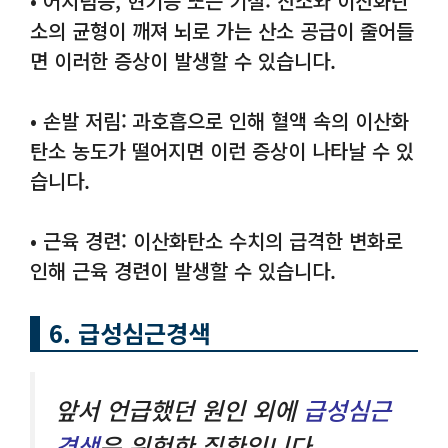
• 어지럼증, 현기증 또는 기절: 산소와 이산화탄
소의 균형이 깨져 뇌로 가는 산소 공급이 줄어들
면 이러한 증상이 발생할 수 있습니다.
• 손발 저림: 과호흡으로 인해 혈액 속의 이산화
탄소 농도가 떨어지면 이런 증상이 나타날 수 있
습니다.
• 근육 경련: 이산화탄소 수치의 급격한 변화로
인해 근육 경련이 발생할 수 있습니다.
6. 급성심근경색
앞서 언급했던 원인 외에
급성심근
경색
은 위험한 질환입니다.