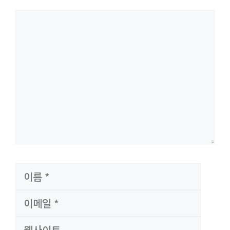
댓
글
이
이
름
메
웹
일
사
이