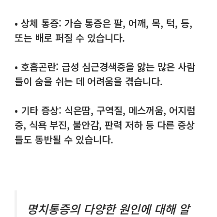
• 상체 통증: 가슴 통증은 팔, 어깨, 목, 턱, 등,
또는 배로 퍼질 수 있습니다.
• 호흡곤란: 급성 심근경색증을 앓는 많은 사람
들이 숨을 쉬는 데 어려움을 겪습니다.
• 기타 증상: 식은땀, 구역질, 메스꺼움, 어지럼
증, 식욕 부진, 불안감, 판력 저하 등 다른 증상
들도 동반될 수 있습니다.
명치통증의 다양한 원인에 대해 알