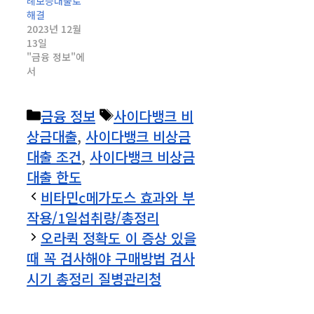
례보증대출로
해결
2023년 12월
13일
"금융 정보"에
서
카
태
금융 정보
사이다뱅크 비
테
그
상금대출
,
사이다뱅크 비상금
고
대출 조건
,
사이다뱅크 비상금
리
대출 한도
비타민c메가도스 효과와 부
작용/1일섭취량/총정리
오라퀵 정확도 이 증상 있을
때 꼭 검사해야 구매방법 검사
시기 총정리 질병관리청