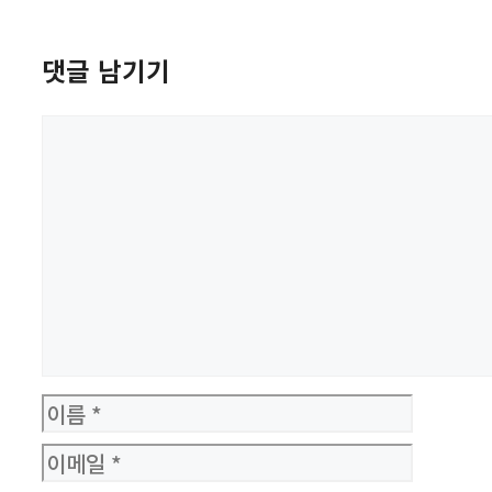
댓글 남기기
댓
글
이
름
이
메