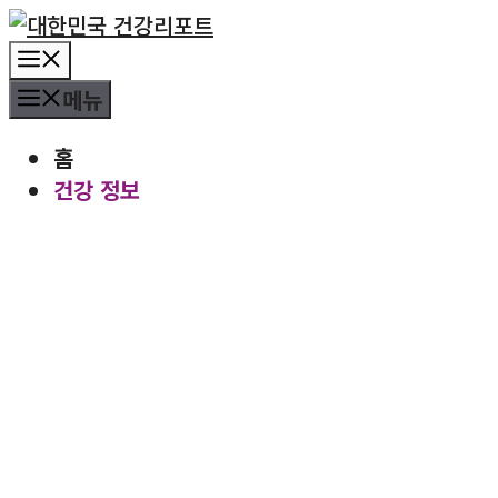
컨
텐
메
츠
뉴
메뉴
로
건
홈
너
건강 정보
뛰
기