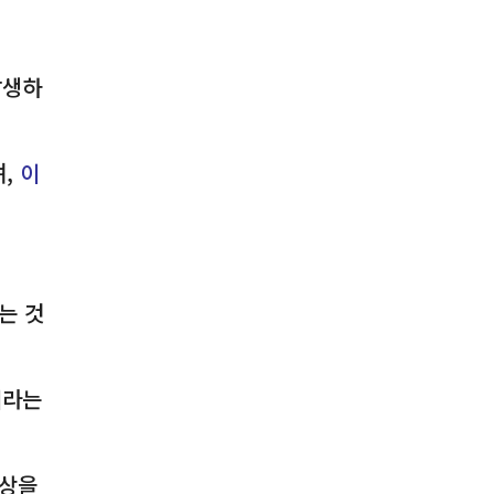
발생하
며,
이
는 것
이라는
증상을