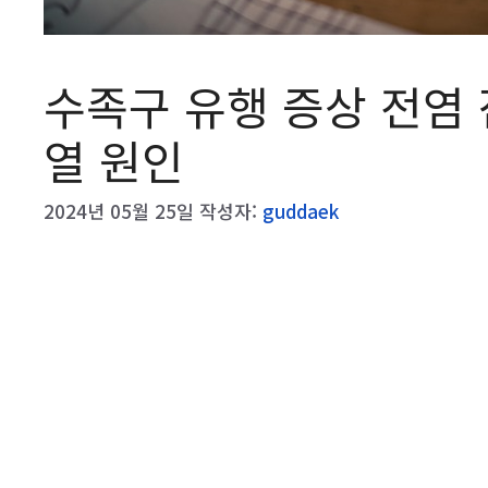
수족구 유행 증상 전염
열 원인
2024년 05월 25일
작성자:
guddaek