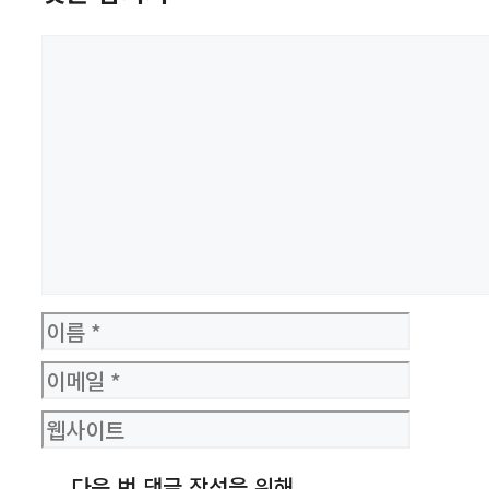
댓
글
이
름
이
메
웹
일
사
다음 번 댓글 작성을 위해
이