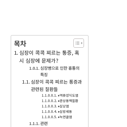
목차
심장이 콕콕 찌르는 통증, 혹
시 심장에 문제가?
심장병으로 인한 흉통의
특징
심장이 콕콕 찌르는 통증과
관련된 질환들
♦역류성식도염
♦관상동맥질환
♦심낭염
♦심방세동
♦늑연골염
관련