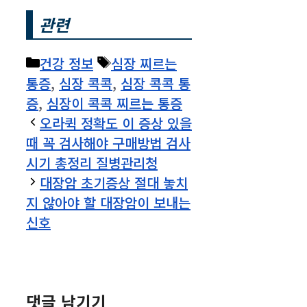
관련
카
태
건강 정보
심장 찌르는
테
그
통증
,
심장 콕콕
,
심장 콕콕 통
고
증
,
심장이 콕콕 찌르는 통증
리
오라퀵 정확도 이 증상 있을
때 꼭 검사해야 구매방법 검사
시기 총정리 질병관리청
대장암 초기증상 절대 놓치
지 않아야 할 대장암이 보내는
신호
댓글 남기기