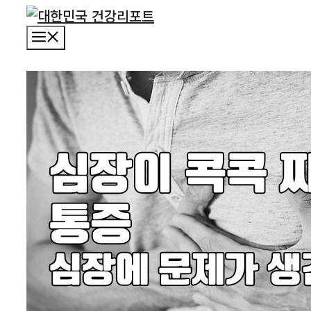
컨
텐
메
츠
뉴
로
건
너
뛰
기