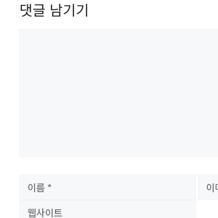
댓글 남기기
댓
글
이
이
름
메
일