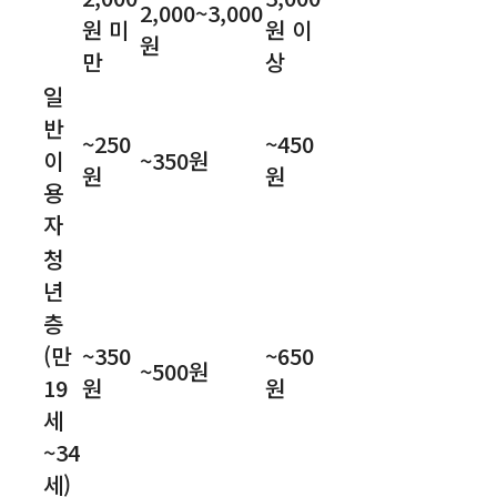
2,000~3,000
원 미
원 이
원
만
상
일
반
~250
~450
이
~350원
원
원
용
자
청
년
층
(만
~350
~650
~500원
19
원
원
세
~34
세)