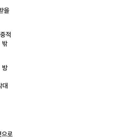
받을
집중적
 밖
 방
막대
것으로