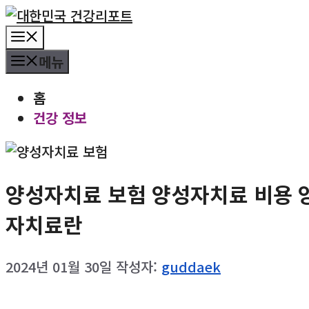
컨
텐
메
츠
뉴
메뉴
로
건
홈
너
건강 정보
뛰
기
양성자치료 보험 양성자치료 비용 
자치료란
2024년 01월 30일
작성자:
guddaek