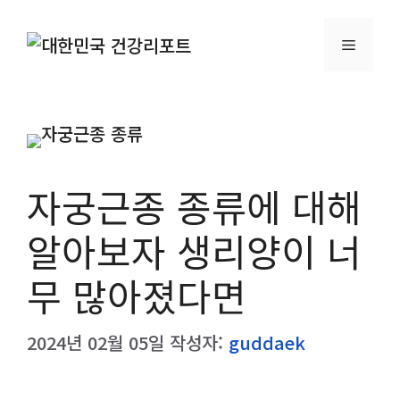
컨
텐
메
츠
로
뉴
건
너
뛰
자궁근종 종류에 대해
기
알아보자 생리양이 너
무 많아졌다면
2024년 02월 05일
작성자:
guddaek