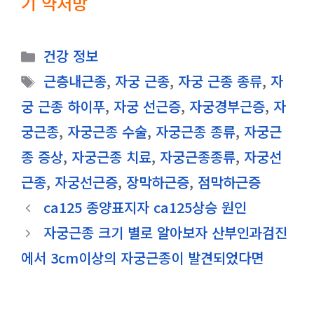
기 약처방
카
건강 정보
테
태
근층내근종
,
자궁 근종
,
자궁 근종 종류
,
자
고
그
궁 근종 하이푸
,
자궁 선근증
,
자궁경부근증
,
자
리
궁근종
,
자궁근종 수술
,
자궁근종 종류
,
자궁근
종 증상
,
자궁근종 치료
,
자궁근종종류
,
자궁선
근종
,
자궁선근증
,
장막하근증
,
점막하근증
ca125 종양표지자 ca125상승 원인
자궁근종 크기 별로 알아보자 산부인과검진
에서 3cm이상의 자궁근종이 발견되었다면