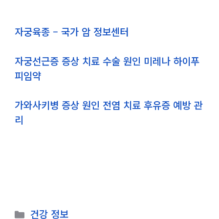
자궁육종 – 국가 암 정보센터
자궁선근증 증상 치료 수술 원인 미레나 하이푸
피임약
가와사키병 증상 원인 전염 치료 후유증 예방 관
리
카
건강 정보