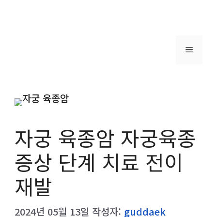
메
뉴
자궁 육종암 자궁육종
증상 단계 치료 전이
재발
2024년 05월 13일
작성자:
guddaek