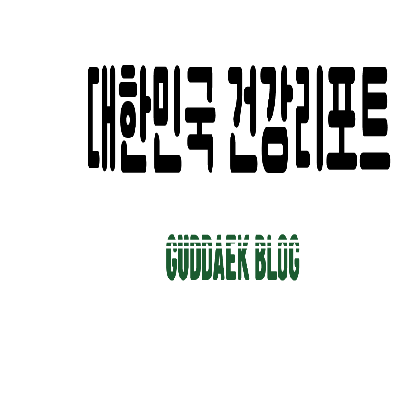
컨
텐
츠
로
건
너
뛰
기