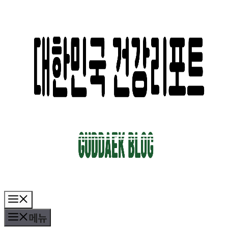
컨
텐
츠
로
건
너
뛰
기
메
뉴
메뉴