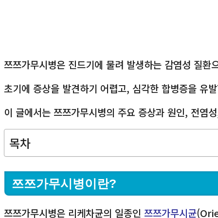
쯔쯔가무시병은 진드기에 물려 발생하는 감염성 질환으
초기에 증상을 발견하기 어렵고, 심각한 합병증을 유발
이 글에서는 쯔쯔가무시병의 주요 증상과 원인, 전염성,
목차
쯔쯔가무시병이란?
쯔쯔가무시병은 리케차균의 일종인
쯔쯔가무시균
(Or