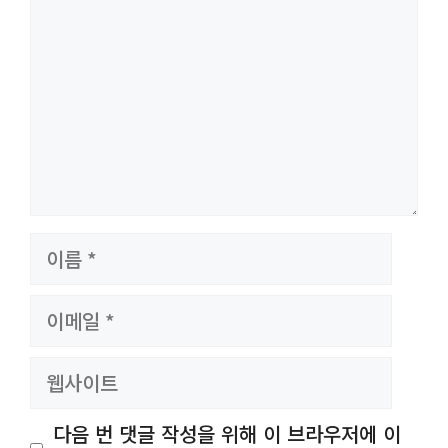
이
름
이
메
일
웹
사
이
다음 번 댓글 작성을 위해 이 브라우저에 이