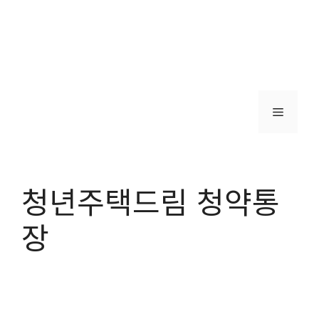
메
뉴
청년주택드림 청약통
장