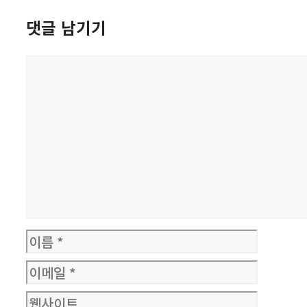
댓글 남기기
댓
글
이
름
이
메
웹