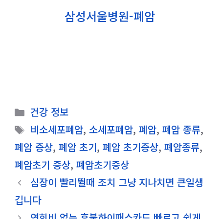
삼성서울병원-폐암
카
건강 정보
테
태
비소세포폐암
,
소세포폐암
,
폐암
,
폐암 종류
,
고
그
폐암 증상
,
폐암 초기
,
폐암 초기증상
,
폐암종류
,
리
폐암초기 증상
,
폐암초기증상
심장이 빨리뛸때 조치 그냥 지나치면 큰일생
깁니다
연회비 없는 후불하이패스카드 빠르고 쉽게