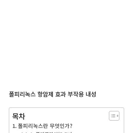
폴피리녹스 항암제 효과 부작용 내성
목차
폴피리녹스란 무엇인가?