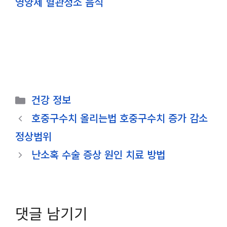
영양제 혈관청소 음식
카
건강 정보
테
호중구수치 올리는법 호중구수치 증가 감소
고
정상범위
리
난소혹 수술 증상 원인 치료 방법
댓글 남기기