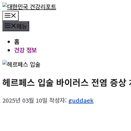
컨
텐
메
츠
뉴
메뉴
로
건
홈
너
건강 정보
뛰
기
헤르페스 입술 바이러스 전염 증상
2025년 03월 10일
작성자:
guddaek