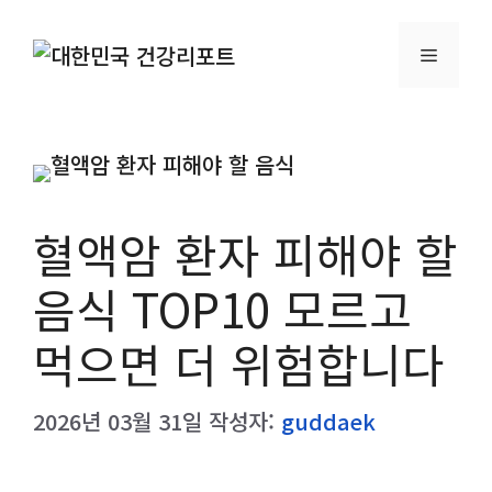
컨
텐
메
츠
로
뉴
건
너
뛰
혈액암 환자 피해야 할
기
음식 TOP10 모르고
먹으면 더 위험합니다
2026년 03월 31일
작성자:
guddaek