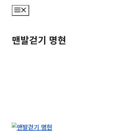
메
뉴
맨발걷기 명현