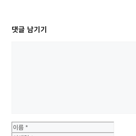
댓글 남기기
댓
글
이
름