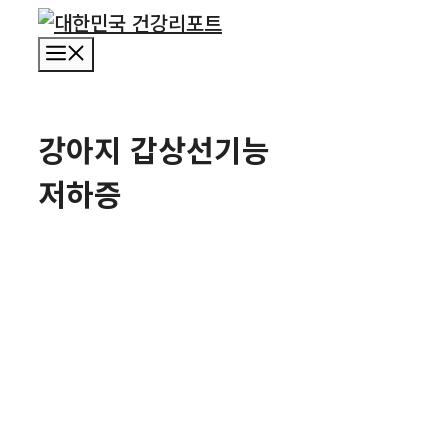
컨
텐
메
츠
뉴
로
건
강아지 갑상선기능
너
저하증
뛰
기