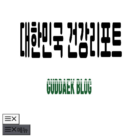
컨
텐
츠
로
건
너
뛰
기
메
뉴
메뉴