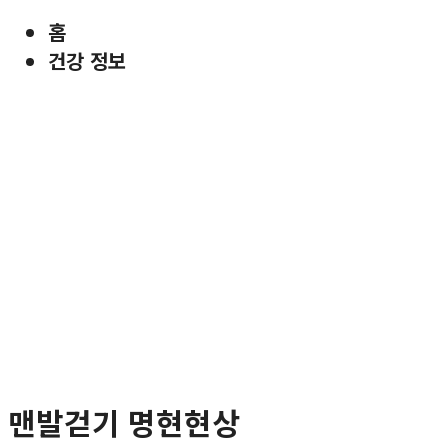
홈
건강 정보
맨발걷기 명현현상