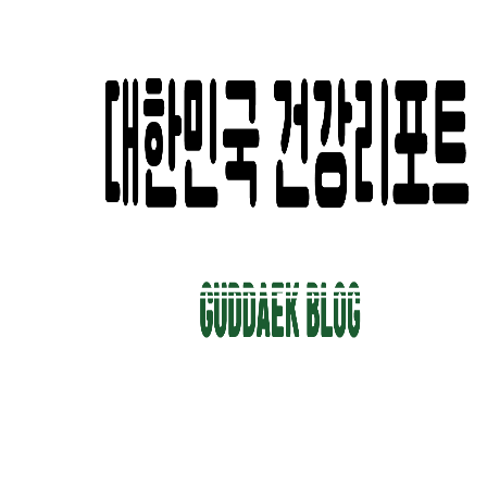
컨
텐
츠
로
건
너
뛰
기