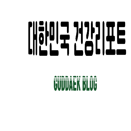
컨
텐
츠
로
건
너
뛰
기