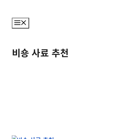
메
뉴
비숑 사료 추천