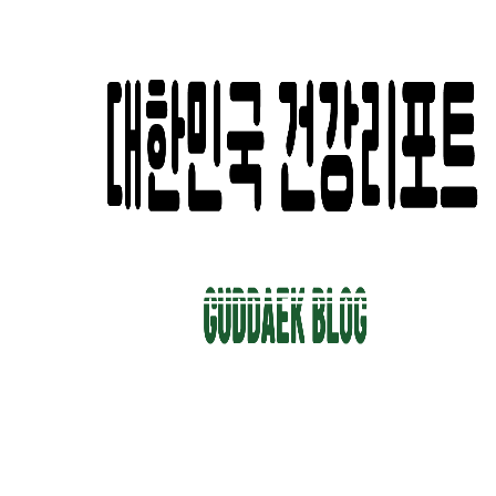
컨
텐
츠
로
건
너
뛰
기