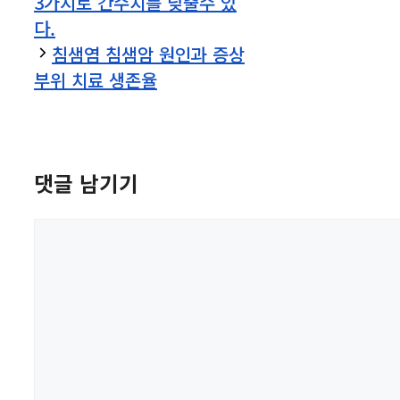
3가지로 간수치를 낮출수 있
다.
침샘염 침샘암 원인과 증상
부위 치료 생존율
댓글 남기기
댓
글