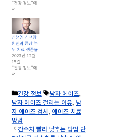
"건강 정보"에
서
침샘염 침샘암
원인과 증상 부
위 치료 생존율
2023년 12월
15일
"건강 정보"에
서
카
태
건강 정보
남자 에이즈
,
테
그
남자 에이즈 걸리는 이유
,
남
고
자 에이즈 검사
,
에이즈 치료
리
방법
간수치 빨리 낮추는 방법 단