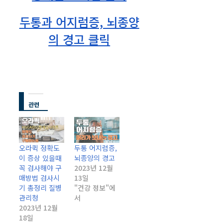
두통과 어지럼증, 뇌종양
의 경고 클릭
관련
오라퀵 정확도
두통 어지럼증,
이 증상 있을때
뇌종양의 경고
꼭 검사해야 구
2023년 12월
매방법 검사시
13일
기 총정리 질병
"건강 정보"에
관리청
서
2023년 12월
18일