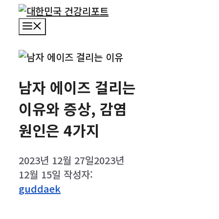
컨
텐
메
츠
뉴
로
건
너
남자 에이즈 걸리는
뛰
이유와 증상, 감염
기
원인은 4가지
2023년 12월 27일
2023년
12월 15일
작성자:
guddaek