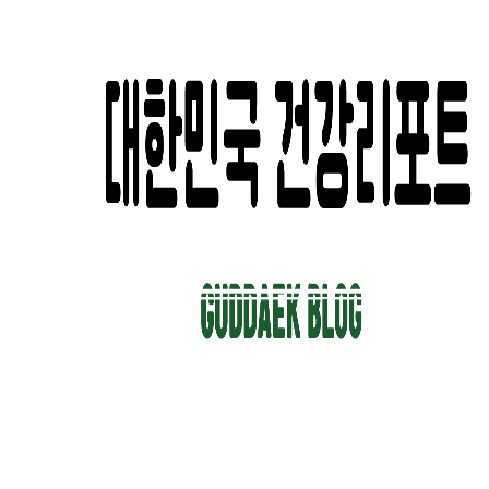
컨
텐
츠
로
건
너
뛰
기