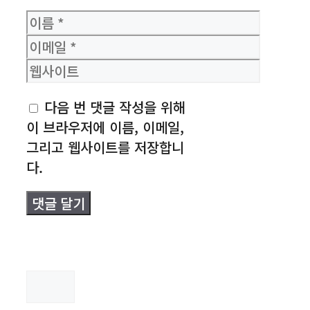
이
름
이
메
웹
일
사
다음 번 댓글 작성을 위해
이
이 브라우저에 이름, 이메일,
트
그리고 웹사이트를 저장합니
다.
검
색