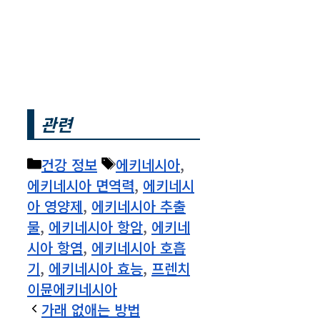
관련
카
태
건강 정보
에키네시아
,
테
그
에키네시아 면역력
,
에키네시
고
아 영양제
,
에키네시아 추출
리
물
,
에키네시아 항암
,
에키네
시아 항염
,
에키네시아 호흡
기
,
에키네시아 효능
,
프렌치
이뮨에키네시아
가래 없애는 방법