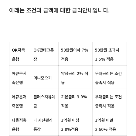
아래는 조건과 금액에 대한 금리안내입니다.
OK저축
OK짠테크통
50만원이하 7%
50만원 초과시
은행
장
적용
3.5% 적용
애큐온저
약정금리 2% 적
우대금리는 조건
머니모으기
축은행
용
충족시 적용
애큐온저
플러스자유예
기본금리 3.9%
우대금리는 조건
축은행
금
적용
충족시 적용
다올저축
Fi 자산관리
3억원 이상
3억원 미만
은행
통장
3.8%적용
2.60% 적용