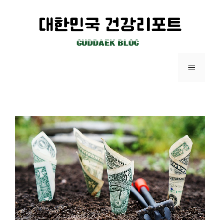
컨
텐
츠
로
건
메
너
뛰
뉴
기