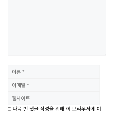
글
이
이
름
메
웹
일
사
이
트
다음 번 댓글 작성을 위해 이 브라우저에 이