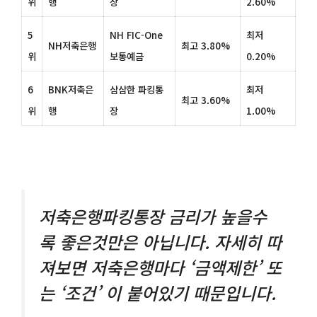
위
행
장
2.60%
5
NH FIC-One
최저
NH저축은행
최고 3.80%
위
보통예금
0.20%
6
BNK저축은
삼삼한 파킹통
최저
최고 3.60%
위
행
장
1.00%
저축은행파킹통장 금리가 높을수
록 좋은것만은 아닙니다. 자세히 따
져보면 저축은행마다 ‘금액제한’ 또
는 ‘조건’ 이 붙어있기 때문입니다.